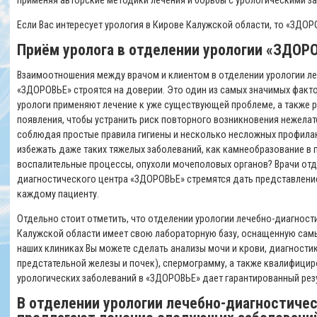
применяя авторские методики лечения и борьбы с урологическими з
Если Вас интересует урология в Кирове Калужской области, то «ЗДОР
Приём уролога в отделении урологии «ЗДОР
Взаимоотношения между врачом и клиентом в отделении урологии л
«ЗДОРОВЬЕ» строятся на доверии. Это один из самых значимых факт
урологи применяют лечение к уже существующей проблеме, а также р
появления, чтобы устранить риск повторного возникновения нежелате
соблюдая простые правила гигиены и несколько несложных профила
избежать даже таких тяжелых заболеваний, как камнеобразование в п
воспалительные процессы, опухоли мочеполовых органов? Врачи отд
диагностического центра «ЗДОРОВЬЕ» стремятся дать представление
каждому пациенту.
Отдельно стоит отметить, что отделении урологии лечебно-диагнос
Калужской области имеет свою лабораторную базу, оснащенную са
наших клиниках Вы можете сделать анализы мочи и крови, диагности
предстательной железы и почек), спермограмму, а также квалифици
урологических заболеваний в «ЗДОРОВЬЕ» дает гарантированный рез
В отделении урологии лечебно-диагностиче