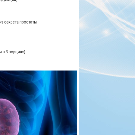
из секрета простаты
и в 3 порциях)