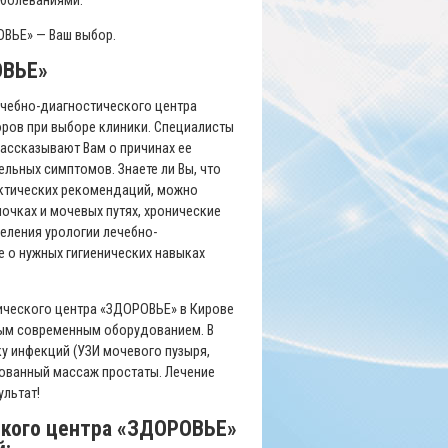
аболеваниями.
ОВЬЕ» — Ваш выбор.
ОВЬЕ»
ечебно-диагностического центра
оров при выборе клиники. Специалисты
ассказывают Вам о причинах ее
льных симптомов. Знаете ли Вы, что
ктических рекомендаций, можно
очках и мочевых путях, хронические
еления урологии лечебно-
 о нужных гигиенических навыках
тического центра «ЗДОРОВЬЕ» в Кирове
мым современным оборудованием. В
ку инфекций (УЗИ мочевого пузыря,
рованный массаж простаты. Лечение
ультат!
ского центра «ЗДОРОВЬЕ»