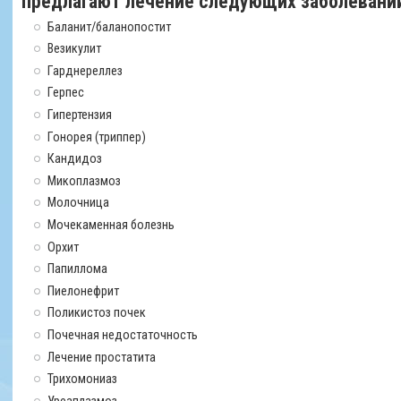
предлагают лечение следующих заболевани
Баланит/баланопостит
Везикулит
Гарднереллез
Герпес
Гипертензия
Гонорея (триппер)
Кандидоз
Микоплазмоз
Молочница
Мочекаменная болезнь
Орхит
Папиллома
Пиелонефрит
Поликистоз почек
Почечная недостаточность
Лечение простатита
Трихомониаз