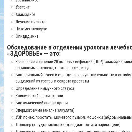
Уреаплазмоз
Уретрит
Хламидиоз
Лечение цистита
Цитомегаловирус
Эпидидимит
Обследование в отделении урологии лечебн
«ЗДОРОВЬЕ» — это:
Выявление и лечение 20 половых инфекций (ПЦР): хламидии, мико
папилломы человека, гарднереллез, и.т.д.
Бактериальный посев и определение чувствительности к антиби
выделений из уретры и секрета простаты
Определение иммунного статуса
Клинический анализ крови
Биохимический анализ крови
Спермограмма (анализ эякулята)
УЗИ почек, простаты, мочевого пузыря, мошонки (абдоминальн
Допплер сосудов мошонки (для диагностики варикоцеле)
Допплер сосудов полового члена (диагностика эректильной ди