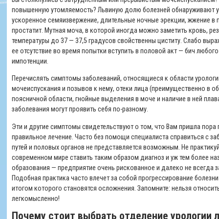
повышенную утомляемость? Львиную долю болезней обнаруживают у с
ускоренное семяизвержение, длительные ночные эрекции, жжение в
простатит. Мутная моча, в которой иногда можно заметить кровь, ре
температуры до 37 — 37,5 градусов свойственны циститу. Слабо выр
ее отсутствие во время попытки вступить в половой акт — бич любо
импотенции.
Перечислять симптомы заболеваний, относящиеся к области урологи
мочеиспускания и позывов к нему, отеки лица (преимущественно в обл
поясничной области, гнойные выделения в моче и наличие в ней плав
заболевания могут проявить себя по-разному.
Эти и другие симптомы свидетельствуют о том, что Вам пришла пора 
правильное лечение. Часто без помощи специалиста справиться с з
путей и половых органов не представляется возможным. Не практикуй
современном мире ставить таким образом диагноз и уж тем более на
образования — предприятие очень рискованное и далеко не всегда 
Подобная практика часто влечет за собой прогрессирование болезни
итогом которого становятся осложнения. Запомните: нельзя относит
легкомысленно!
Почему стоит выбрать отделение урологии 