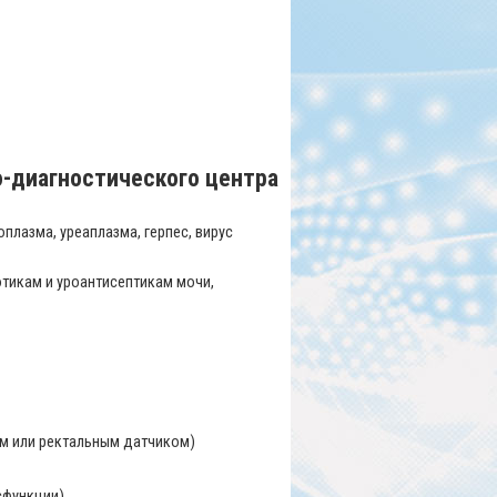
о-диагностического центра
плазма, уреаплазма, герпес, вирус
отикам и уроантисептикам мочи,
ым или ректальным датчиком)
сфункции)