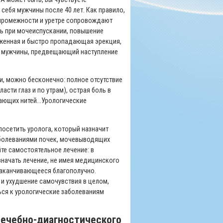
ебя мужчины после 40 лет. Как правило,
 промежности и уретре сопровождают
зь при мочеиспускании, повышение
аженная и быстро пропадающая эрекция,
го мужчины, предвещающий наступление
и, можно бесконечно: полное отсутствие
асти глаз и по утрам), острая боль в
ающих нитей...Урологические
посетить уролога, который назначит
аболеваниями почек, мочевыводящих
те самостоятельное лечение: в
значать лечение, не имея медицинского
заканчивающееся благополучно.
 и ухудшение самочувствия в целом,
ься к урологические заболеваниям
лечебно-диагностического