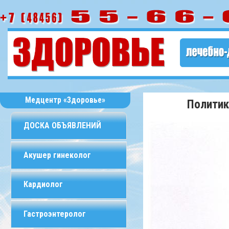
Медцентр «Здоровье»
Политик
ДОСКА ОБЪЯВЛЕНИЙ
Акушер гинеколог
Кардиолог
Гастроэнтеролог