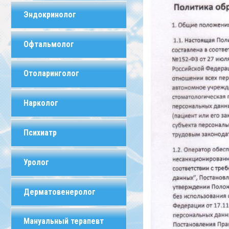
Эндокринолог
Офтальмолог
Отоларинголог
Нарколог
Психиатр
Уролог
Дерматовенеролог
Мануальный терапевт