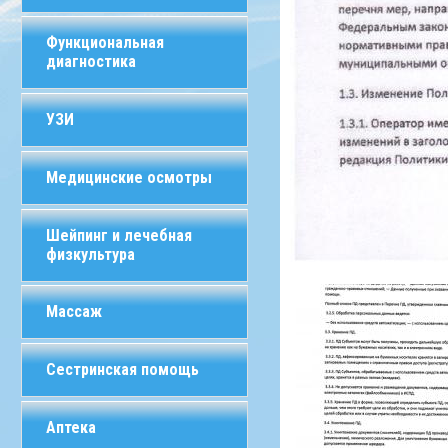
Функциональная
диагностика
УЗИ
Медицинские осмотры
Шейпинг и лечебная
физкультура
Массаж
Сестринская помощь
Аптека