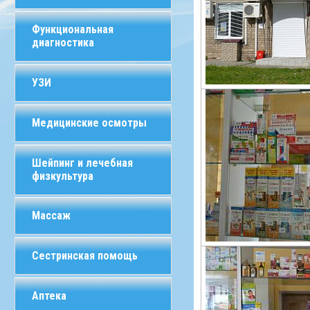
Функциональная
диагностика
УЗИ
Медицинские осмотры
Шейпинг и лечебная
физкультура
Массаж
Сестринская помощь
Аптека