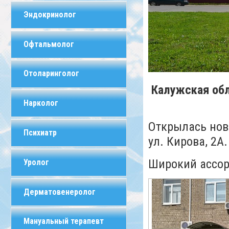
Эндокринолог
Офтальмолог
Отоларинголог
Калужская обла
Нарколог
Открылась нов
Психиатр
ул. Кирова, 2А.
Широкий ассор
Уролог
Дерматовенеролог
Мануальный терапевт