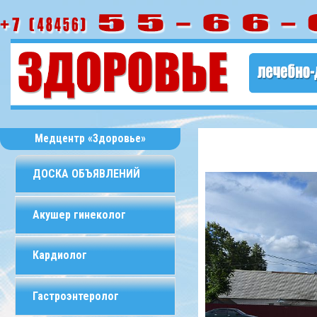
Медцентр «Здоровье»
ДОСКА ОБЪЯВЛЕНИЙ
Акушер гинеколог
Кардиолог
Гастроэнтеролог