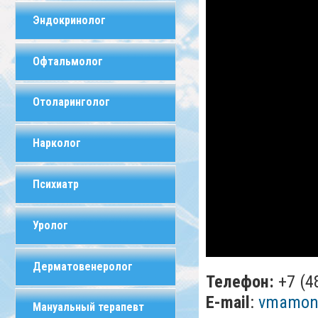
Эндокринолог
Офтальмолог
Отоларинголог
Нарколог
Психиатр
Уролог
Дерматовенеролог
Телефон:
+7 (4
E-mail
:
vmamont
Мануальный терапевт