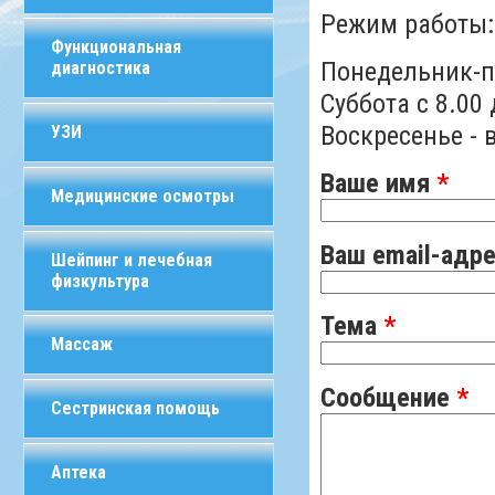
Режим работы:
Функциональная
Понедельник-пя
диагностика
Суббота с 8.00 
Воскресенье -
УЗИ
Ваше имя
*
Медицинские осмотры
Ваш email-адр
Шейпинг и лечебная
физкультура
Тема
*
Массаж
Сообщение
*
Сестринская помощь
Аптека