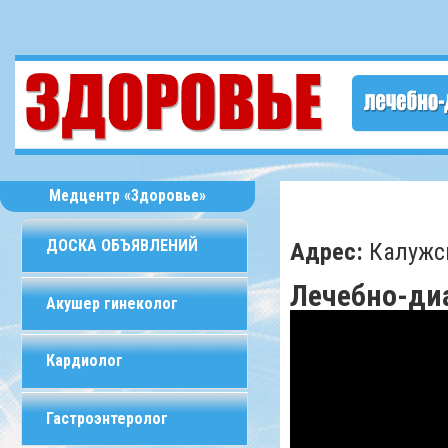
Медцентр «Здоровье»
ДОСКА ОБЪЯВЛЕНИЙ
Адрес:
Калужск
Лечебно-ди
Акушер гинеколог
Кардиолог
Гастроэнтеролог