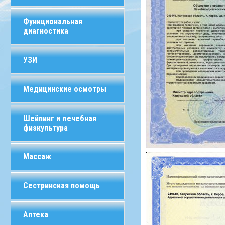
Функциональная
диагностика
УЗИ
Медицинские осмотры
Шейпинг и лечебная
физкультура
Массаж
Сестринская помощь
Аптека