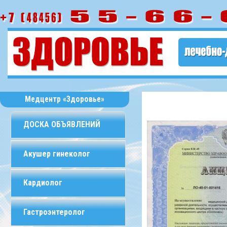
Медцентр «Здоровье»
ДОСКА ОБЪЯВЛЕНИЙ
Акушер гинеколог
Кардиолог
Гастроэнтеролог