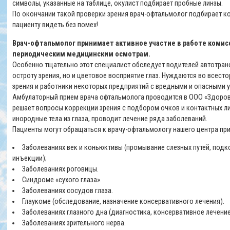
символы, указанные на таблице, окулист подбирает пробные линзы.
По окончании такой проверки зрения врач-офтальмолог подбирает к
пациенту видеть без помех!
Врач-офтальмолог принимает активное участие в работе комис
периодическим медицинским осмотрам.
Особенно тщательно этот специалист обследует водителей автотран
остроту зрения, но и цветовое восприятие глаз. Нуждаются во всес
зрения и работники некоторых предприятий с вредными и опасными 
Амбулаторный прием врача офтальмолога проводится в ООО «Здоров
решает вопросы коррекции зрения с подбором очков и контактных ли
инородные тела из глаза, проводит лечение ряда заболеваний.
Пациенты могут обращаться к врачу-офтальмологу нашего центра пр
Заболеваниях век и коньюктивы (промывание слезных путей, под
инъекции);
Заболеваниях роговицы.
Синдроме «сухого глаза».
Заболеваниях сосудов глаза.
Глаукоме (обследование, назначение консервативного лечения).
Заболеваниях глазного дна (диагностика, консервативное лечение
Заболеваниях зрительного нерва.