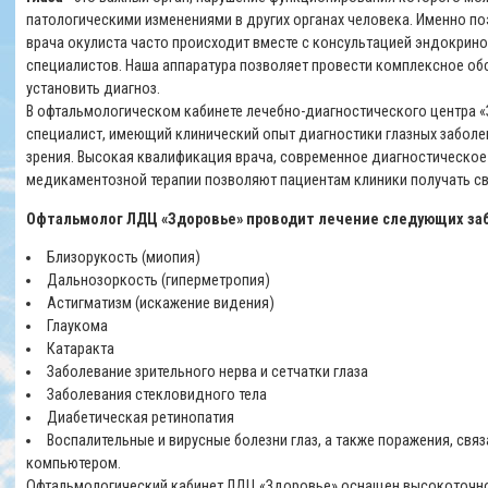
патологическими изменениями в других органах человека. Именно п
врача окулиста часто происходит вместе с консультацией эндокринол
специалистов. Наша аппаратура позволяет провести комплексное об
установить диагноз.
В офтальмологическом кабинете лечебно-диагностического центра 
специалист, имеющий клинический опыт диагностики глазных заболе
зрения. Высокая квалификация врача, современное диагностическо
медикаментозной терапии позволяют пациентам клиники получать 
Офтальмолог ЛДЦ «Здоровье» проводит лечение следующих за
Близорукость (миопия)
Дальнозоркость (гиперметропия)
Астигматизм (искажение видения)
Глаукома
Катаракта
Заболевание зрительного нерва и сетчатки глаза
Заболевания стекловидного тела
Диабетическая ретинопатия
Воспалительные и вирусные болезни глаз, а также поражения, свя
компьютером.
Oфтальмологический кабинет ЛДЦ «Здоровье» оснащен высокоточной