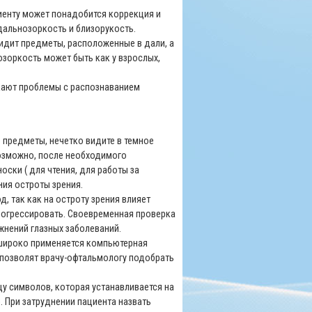
циенту может понадобится коррекция и
дальнозоркость и близорукость.
идит предметы, расположенные в дали, а
зоркость может быть как у взрослых,
икают проблемы с распознаванием
е предметы, нечетко видите в темное
Возможно, после необходимого
ски ( для чтения, для работы за
ния остроты зрения.
, так как на остроту зрения влияет
рогрессировать. Своевременная проверка
жнений глазных заболеваний.
 широко применяется компьютерная
 позволят врачу-офтальмологу подобрать
у символов, которая устанавливается на
. При затруднении пациента назвать