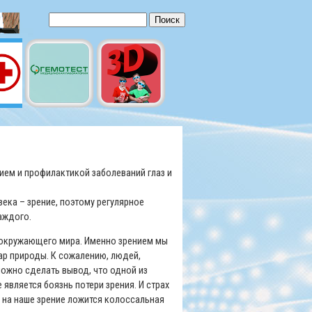
Форма поиска
Поиск
ием и профилактикой заболеваний глаз и
века – зрение, поэтому регулярное
аждого.
я окружающего мира. Именно зрением мы
р природы. К сожалению, людей,
можно сделать вывод, что одной из
вляется боязнь потери зрения. И страх
 на наше зрение ложится колоссальная