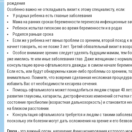
рождения
Особенно важно не откладывать визит к этому специалисту, если:
У родных ребенка есть глазные заболевания
Мама на ранних сроках беременности перенесла инфекционные з
Ребенок испытал гипоксию во время беременности и в родах
Родился раньше срока
Если же у ребенка нет явных проблем со зрением, второй поход к
начнет говорить, но не позже 3 лет. Третий обязательный визит в возр
Особое внимание зрению следует уделять будущим мамам, тем бо
уже имелись те или иные заболевания глаз. Даже женщинам с норма
консультацию врача-офтальмолога дважды: в самом начале беремен
Если есть, или будут обнаружены какие-либо проблемы со зрением, т
внимательно. Помните, что вовремя сделанная несложная процедура
избавить Вас от необходимости кесарева сечения.
Помощь офтальмолога может понадобиться людям старше 40 лет, 
развития глаукомы, катаракты, дистрофических изменений сетчатки г
состояние пресбиопии (возрастная дальнозоркость) и становится н
на близком расстоянии.
Консультация офтальмолога требуется и людям с такими заболева
поскольку эти болезни могут дать осложнения на зрение и его безво
Глаза
- это важный орган, нарушение функционирования которого мо