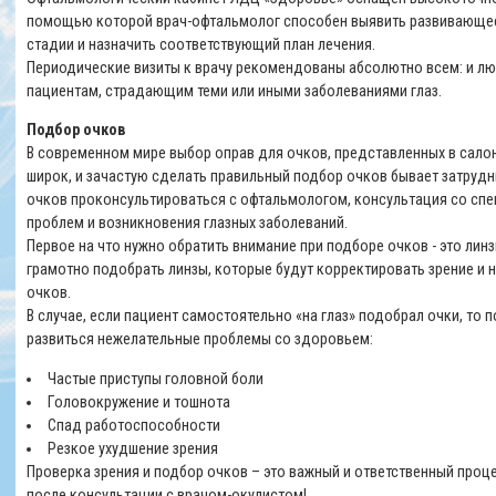
помощью которой врач-офтальмолог способен выявить развивающее
стадии и назначить соответствующий план лечения.
Периодические визиты к врачу рекомендованы абсолютно всем: и люд
пациентам, страдающим теми или иными заболеваниями глаз.
Подбор очков
В современном мире выбор оправ для очков, представленных в салон
широк, и зачастую сделать правильный подбор очков бывает затруд
очков проконсультироваться с офтальмологом, консультация со сп
проблем и возникновения глазных заболеваний.
Первое на что нужно обратить внимание при подборе очков - это лин
грамотно подобрать линзы, которые будут корректировать зрение и
очков.
В случае, если пaциeнт самостоятельно «на глаз» подобрал очки, то
развиться нежелательные проблемы со здоровьем:
Частые приступы головной боли
Головокружение и тошнота
Спад работоспособности
Резкое ухудшение зрения
Проверка зрения и подбор очков – это важный и ответственный проц
после консультации с врачом-окулистом!