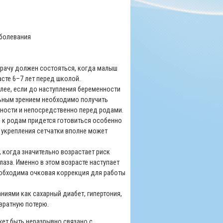
аболевания
 врачу должен состояться, когда малыш
асте 6–7 лет перед школой.
лее, если до наступления беременности
льным зрением необходимо получить
ности и непосредственно перед родами.
о к родам придется готовиться особенно
 укрепления сетчатки вполне может
когда значительно возрастает риск
лаза. Именно в этом возрасте наступает
еобходима очковая коррекция для работы
ниями как сахарный диабет, гипертония,
звратную потерю.
жет быть неразрывно связано с