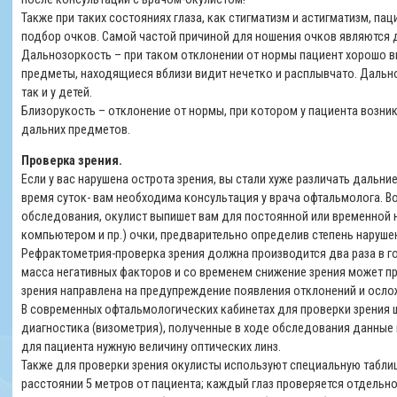
Также при таких состояниях глаза, как стигматизм и астигматизм, па
подбор очков. Самой частой причиной для ношения очков являются 
Дальнозоркость – при таком отклонении от нормы пациент хорошо в
предметы, находящиеся вблизи видит нечетко и расплывчато. Дально
так и у детей.
Близорукость – отклонение от нормы, при котором у пациента возн
дальних предметов.
Проверка зрения.
Если у вас нарушена острота зрения, вы стали хуже различать дальни
время суток- вам необходима консультация у врача офтальмолога. 
обследования, окулист выпишет вам для постоянной или временной но
компьютером и пр.) очки, предварительно определив степень наруше
Рефрактометрия-проверка зрения должна производится два раза в год
масса негативных факторов и со временем снижение зрения может п
зрения направлена на предупреждение появления отклонений и осло
В современных офтальмологических кабинетах для проверки зрения
диагностика (визометрия), полученные в ходе обследования данные
для пациента нужную величину оптических линз.
Также для проверки зрения окулисты используют специальную таблиц
расстоянии 5 метров от пациента; каждый глаз проверяется отдельно