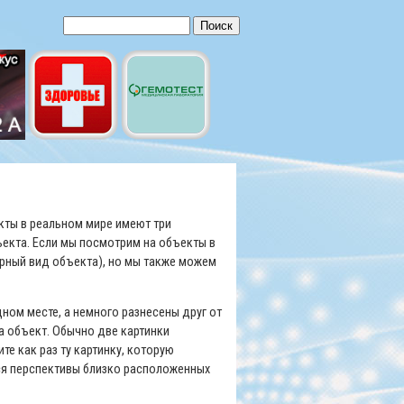
Форма поиска
Поиск
екты в реальном мире имеют три
ъекта. Если мы посмотрим на объекты в
ерный вид объекта), но мы также можем
дном месте, а немного разнесены друг от
а объект. Обычно две картинки
те как раз ту картинку, которую
тся перспективы близко расположенных