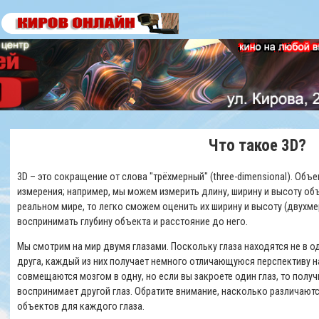
Что такое 3D?
3D – это сокращение от слова "трёхмерный" (three-dimensional). Объ
измерения; например, мы можем измерить длину, ширину и высоту об
реальном мире, то легко сможем оценить их ширину и высоту (двухм
воспринимать глубину объекта и расстояние до него.
Мы смотрим на мир двумя глазами. Поскольку глаза находятся не в о
друга, каждый из них получает немного отличающуюся перспективу н
совмещаются мозгом в одну, но если вы закроете один глаз, то получи
воспринимает другой глаз. Обратите внимание, насколько различаю
объектов для каждого глаза.