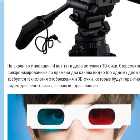
Но экран-то у нас один! И вот тут в дело вступают 3D-очки. Стереос
синхронизированные по времени два канала видео (по одному для ка
требуется технология отображения и 3D-очки, которые будут гарантир
видео для левого глаза, а правый - для правого.