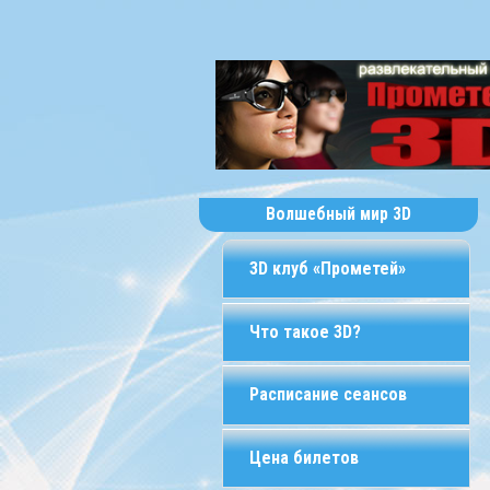
Волшебный мир 3D
3D клуб «Прометей»
Что такое 3D?
Расписание сеансов
Цена билетов